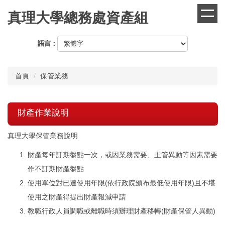
跳
真理大學總務處資產組
到
主
要
語言：
內
容
區
首頁
保管業務
財產作業說明
真理大學保管業務說明
財產每年訂期盤點一次，或因業務需要、主管異動等因素需要
作不訂期財產盤點
使用單位對已達使用年限(依行政院頒布最低使用年限)且不堪
使用之財產得提出財產報減申請
教職行政人員調職或離職時須辦理財產移轉(財產保管人異動)