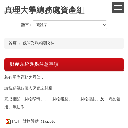
跳
真理大學總務處資產組
到
主
要
語言：
內
容
區
首頁
保管業務相關公告
財產系統盤點注意事項
若有單位異動之同仁，
請務必盤點個人保管之財產
完成相關「財物移轉」、「財物報廢」、「財物盤點」及「備品領
用」等動作
POP_財物盤點_(1).pptx